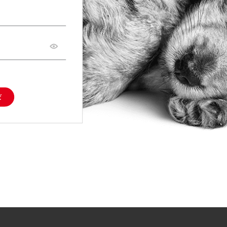
Toggle
password
visibility
ť