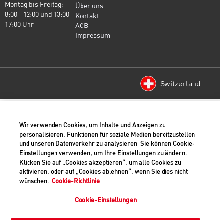
Montag bis Freitag:
(öffnet in einem neuen Fenster)
Über uns
8:00 - 12:00 und 13:00 -
(öffnet in einem neuen Fenster)
Kontakt
17:00 Uhr
(öffnet in einem neuen Fenster)
AGB
(öffnet in einem neuen Fenster)
Impressum
Switzerland
Datenschutz-Bestimmungen
Wir verwenden Cookies, um Inhalte und Anzeigen zu
Cookies
personalisieren, Funktionen für soziale Medien bereitzustellen
und unseren Datenverkehr zu analysieren. Sie können Cookie-
Impressum
Einstellungen verwenden, um Ihre Einstellungen zu ändern.
AGBs
Klicken Sie auf „Cookies akzeptieren“, um alle Cookies zu
aktivieren, oder auf „Cookies ablehnen“, wenn Sie dies nicht
Rechtlich
wünschen.
Cookie-Richtlinie
Barrierefreiheit
Cookie-Einstellungen
©
2026 Royal Canin SAS. Alle Rechte vorbehalten. Eine