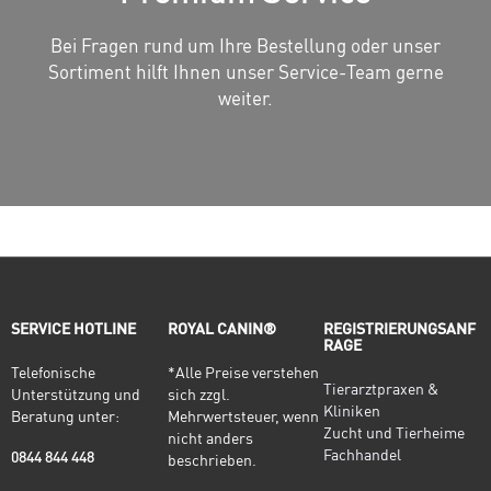
Bei Fragen rund um Ihre Bestellung oder unser
Sortiment hilft Ihnen unser Service-Team gerne
weiter.
SERVICE HOTLINE
ROYAL CANIN®
REGISTRIERUNGSANF
RAGE
Telefonische
*Alle Preise verstehen
Tierarztpraxen &
Unterstützung und
sich zzgl.
(öffnet in einem
Kliniken
Beratung unter:
Mehrwertsteuer, wenn
(öff
Zucht und Tierheime
nicht anders
(öffnet in ei
Fachhandel
0844 844 448
beschrieben.