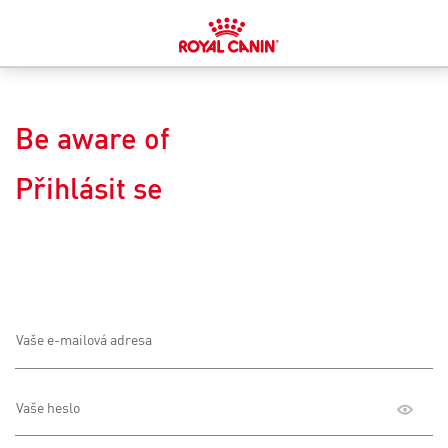
login
image
Be aware of
Přihlásit se
Vaše e-mailová adresa
Vaše heslo
Toggle
passw