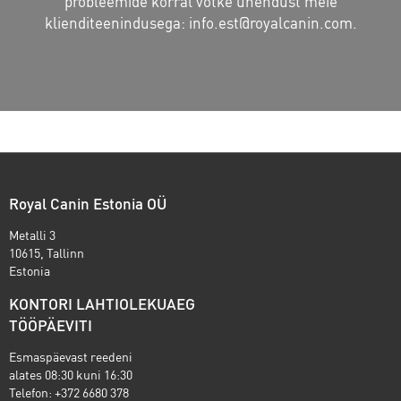
probleemide korral võtke ühendust meie
klienditeenindusega:
info.est@royalcanin.com
.
Royal Canin Estonia OÜ
Metalli 3
10615, Tallinn
Estonia
KONTORI LAHTIOLEKUAEG
TÖÖPÄEVITI
Esmaspäevast reedeni
alates 08:30 kuni 16:30
Telefon: +372 6680 378