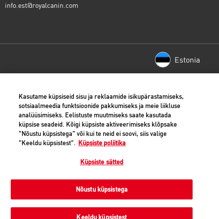
info.est@royalcanin.com
Estonia
(opens in a new window)
Privaatsus
Kasutame küpsiseid sisu ja reklaamide isikupärastamiseks,
sotsiaalmeedia funktsioonide pakkumiseks ja meie liikluse
(opens in a new window)
Küpsiste teade
analüüsimiseks. Eelistuste muutmiseks saate kasutada
küpsise seadeid. Kõigi küpsiste aktiveerimiseks klõpsake
(opens in a new window)
Seaduslik teave
"Nõustu küpsistega" või kui te neid ei soovi, siis valige
(opens in a new window)
Kohaletoimetamise info
"Keeldu küpsistest".
Küpsiste poliitika
(opens in a new window)
Tagastamisõigus
Küpsiste sätted
(opens in a new window)
Juurdepääsetavus
Nõustu küpsistega
©
2026 Royal Canin SAS. All rights reserved. An Affiliate
of Mars, Incorporated.
Keeldu küpsistest