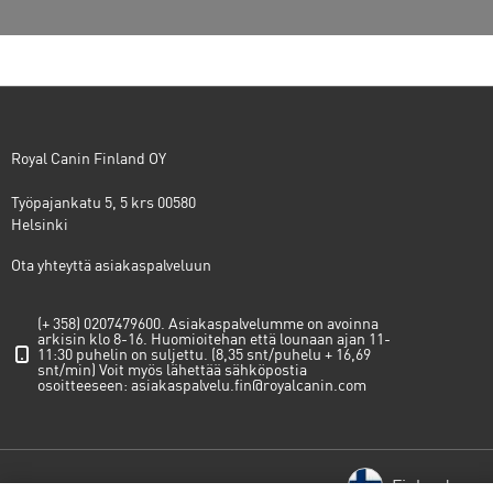
Royal Canin Finland OY
Työpajankatu 5, 5 krs 00580
Helsinki
Ota yhteyttä asiakaspalveluun
(+ 358) 0207479600. Asiakaspalvelumme on avoinna
arkisin klo 8-16. Huomioitehan että lounaan ajan 11-
11:30 puhelin on suljettu. (8,35 snt/puhelu + 16,69
snt/min) Voit myös lähettää sähköpostia
osoitteeseen:
asiakaspalvelu.fin@royalcanin.com
Finland