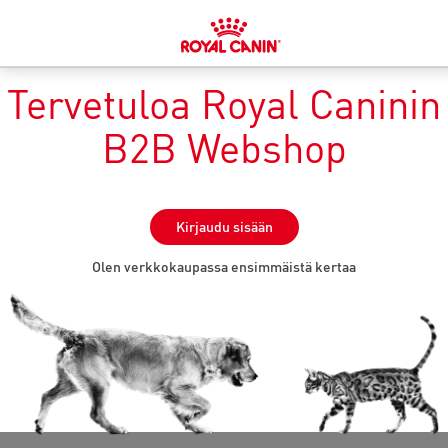
Tervetuloa Royal Caninin
B2B Webshop
Kirjaudu sisään
Olen verkkokaupassa ensimmäistä kertaa