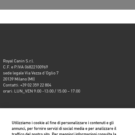
Royal Canin S.r.l.
C.F. e P.IVA 06822100969
sede legale Via Vezza d’Oglio 7
20139 Milano (MI)
Contatti: +39 02 359 22 804
orari: LUN_VEN 9:00 -13:00 / 15:00 – 17:00
Italy
Utilizziamo i cookie al fine di personalizzare i contenuti e gli
annunci, per fornire servizi di social media e per analizzare il
traffico del nostro sito. Per maggiori informazioni consulta la