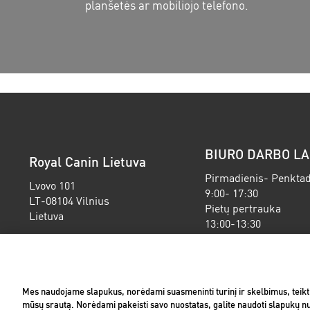
planšetės ar mobiliojo telefono.
BIURO DARBO LA
Royal Canin Lietuva
Pirmadienis- Penktad
Lvovo 101
9:00- 17:30
LT-08104 Vilnius
Pietų pertrauka
Lietuva
13:00-13:30
Mes naudojame slapukus, norėdami suasmeninti turinį ir skelbimus, teikti s
(opens in a new window)
(opens in a new win
Privatumas
Slapukų pranešimas
Teisinė informac
mūsų srautą. Norėdami pakeisti savo nuostatas, galite naudoti slapukų n