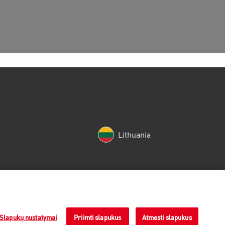
Lithuania
Slapukų nustatymai
Priimti slapukus
Atmesti slapukus
a new window)
(opens in a new window)
a