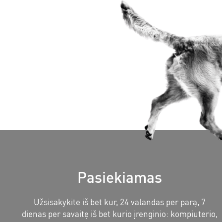
Pasiekiamas
Užsisakykite iš bet kur, 24 valandas per parą, 7
dienas per savaitę iš bet kurio įrenginio: kompiuterio,