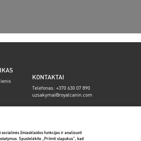
IKAS
KONTAKTAI
ienis
Telefonas: +370 630 07 890
uzsakymai@royalcanin.com
ocialinės žiniasklaidos funkcijas ir analizuoti
dow)
(opens in a new window)
(opens in a new window)
(opens in 
ija
Pristatymo informacija
Grąžinimo politika
Prieig
ustatymus. Spustelėkite „Priimti slapukus“, kad