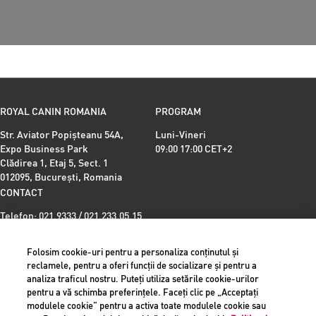
ROYAL CANIN ROMANIA
PROGRAM
Str. Aviator Popișteanu 54A,
Luni-Vineri
Expo Business Park
09:00 17:00 CET+2
Clădirea 1, Etaj 5, Sect. 1
012095, București, Romania
CONTACT
Telefon: 021.9333 / 021.233.05.15
Email:
office.rou@royalcanin.com
Folosim cookie-uri pentru a personaliza conținutul și
reclamele, pentru a oferi funcții de socializare și pentru a
analiza traficul nostru. Puteți utiliza setările cookie-urilor
Romania
pentru a vă schimba preferințele. Faceți clic pe „Acceptați
modulele cookie” pentru a activa toate modulele cookie sau